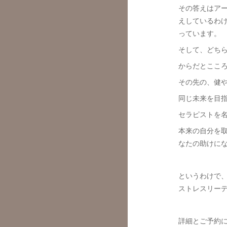
その答えはア
えしているわ
っています。
そして、どち
からだとここ
その先の、健
同じ未来を目
セラピストを
本来の自分を
なたの助けに
というわけで
ストレスリー
詳細とご予約に