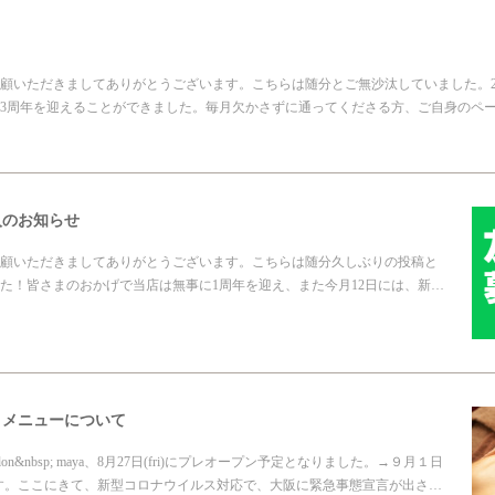
顧いただきましてありがとうございます。こちらは随分とご無沙汰していました。20
3周年を迎えることができました。毎月欠かさずに通ってくださる方、ご自身のペ
入のお知らせ
顧いただきましてありがとうございます。こちらは随分久しぶりの投稿と
た！皆さまのおかげで当店は無事に1周年を迎え、また今月12日には、新…
＆メニューについて
p; salon&nbsp; maya、8月27日(fri)にプレオープン予定となりました。→９月１日
します。ここにきて、新型コロナウイルス対応で、大阪に緊急事態宣言が出さ…