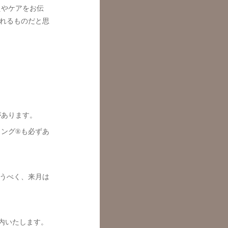
えやケアをお伝
れるものだと思
があります。
ング®も必ずあ
うべく、来月は
案内いたします。