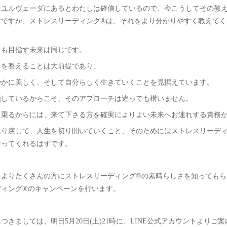
ーユルヴェーダにあるとわたしは確信しているので、今こうしてその教
けですが、ストレスリーディング®は、それをより分かりやすく教えてく
らも目指す未来は同じです。
ろを整えることは大前提であり、
やかに美しく、そして自分らしく生きていくことを見据えています。
指しているからこそ、そのアプローチは違っても構いません。
名乗るからには、来て下さる方を確実によりよい未来へお連れする責務
取り戻して、人生を切り開いていくこと、そのためにはストレスリーディ
なってくれるはずです。
、よりたくさんの方にストレスリーディング®の素晴らしさを知ってもら
ディング®のキャンペーンを行います。
つきましては、明日5月20日(土)21時に、LINE公式アカウントよりご