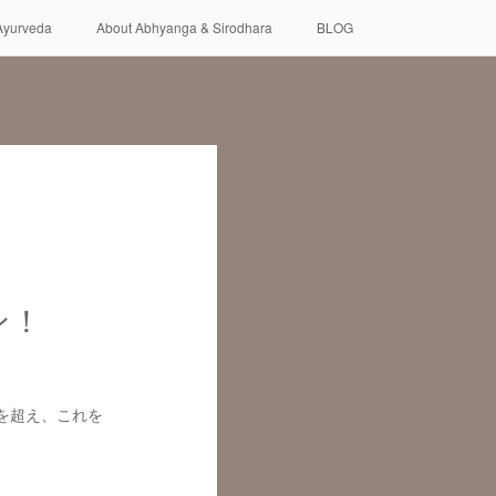
Ayurveda
About Abhyanga & Sirodhara
BLOG
ン！
を超え、これを