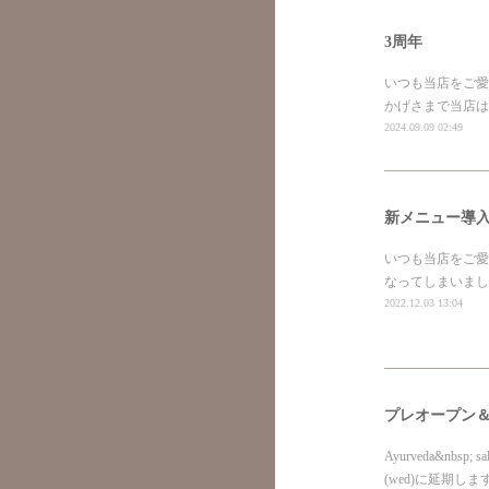
3周年
いつも当店をご愛
かげさまで当店は
2024.09.09 02:49
新メニュー導
いつも当店をご愛
なってしまいまし
2022.12.03 13:04
プレオープン
Ayurveda&nbs
(wed)に延期