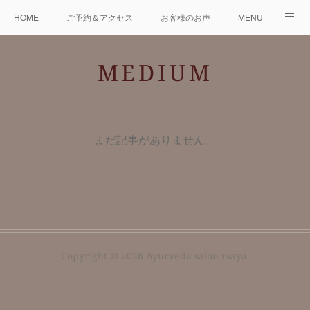
HOME
ご予約＆アクセス
お客様のお声
MENU
澁谷式アビヤンガ
CONSEPT
About me
MEDIUM
About Ayurveda
About Abhyanga & Sirodhara
BLOG
まだ記事がありません。
Copyright ©
2026
Ayurveda salon maya
.